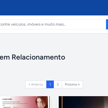
 em Relacionamento
« Anterior
1
2
Próximo »