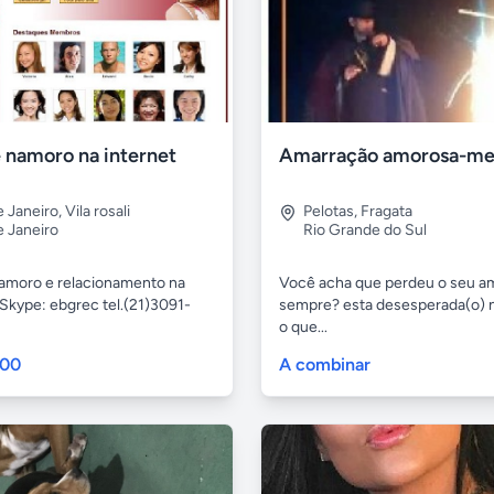
e namoro na internet
e Janeiro
,
Vila rosali
Pelotas
,
Fragata
e Janeiro
Rio Grande do Sul
namoro e relacionamento na
Você acha que perdeu o seu a
 Skype: ebgrec tel.(21)3091-
sempre? esta desesperada(o) 
o que...
,00
A combinar