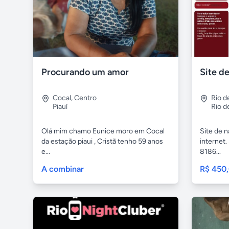
Procurando um amor
Site d
Cocal
,
Centro
Rio d
Piauí
Rio d
Olá mim chamo Eunice moro em Cocal
Site de 
da estação piaui , Cristã tenho 59 anos
internet.
e...
8186...
A combinar
R$ 450