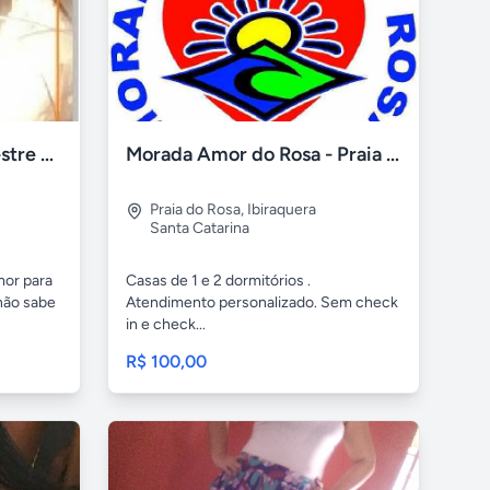
Amarração amorosa-mestre alexsandro bruxo gran mor
Morada Amor do Rosa - Praia do Rosa sc
Praia do Rosa
,
Ibiraquera
Santa Catarina
mor para
Casas de 1 e 2 dormitórios .
não sabe
Atendimento personalizado. Sem check
in e check...
R$ 100,00