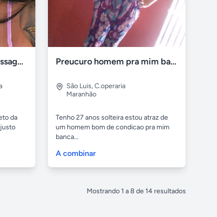
massagem relaxante massagem tailadensa
Preucuro homem pra mim banca finaceiramento
a
São Luis
,
C.operaria
Maranhão
eto da
Tenho 27 anos solteira estou atraz de
justo
um homem bom de condicao pra mim
banca...
A combinar
Mostrando
1
a
8
de
14
resultados