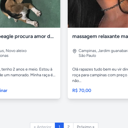
Linda beagle procura amor de carnaval
us
,
Novo aleixo
Campinas
,
Jardim guanabar
onas
São Paulo
 tenho 2 anos e meio. Estou à
Olá rapazes tudo bem eu vir dir
de um namorado. Minha raça é...
roça para campinas com preço 
não...
inar
R$ 70,00
« Anterior
1
2
Próximo »