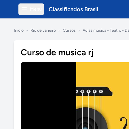
Classificados Brasil
Menu
Início
»
Rio de Janeiro
»
Cursos
»
Aulas música - Teatro - D
Curso de musica rj