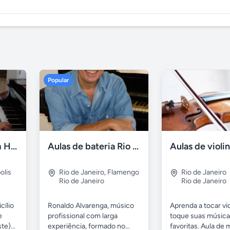
Popular
Aulas de piano em Higienópolis
Aulas de bateria Rio de Janeiro
olis
Rio de Janeiro
,
Flamengo
Rio de Janeiro
Rio de Janeiro
Rio de Janeiro
cílio
Ronaldo Alvarenga, músico
Aprenda a tocar vio
e
profissional com larga
toque suas músic
e)...
experiência, formado no...
favoritas. Aula de