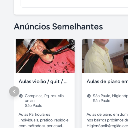
Anúncios Semelhantes
Aulas violão / guit / particular
Campinas
,
Pq. res. vila
São Paulo
,
Higienóp
uniao
São Paulo
São Paulo
Aulas Particulares
Aulas de piano em domi
,Individuais, prático, rápido e
nos bairros próximos d
com método super atual....
Higienópolis(região oest