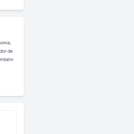
onia, 
dor de 
também 