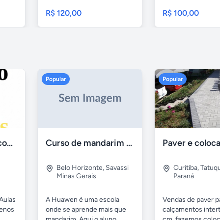
para...
R$ 120,00
R$ 100,00
Popular
Popular
Aulas de Alemão com Professor Nativo
Curso de mandarim em belo horizonte
Belo Horizonte
,
Savassi
Curitiba
,
Tatuq
Minas Gerais
Paraná
Aulas
A Huawen é uma escola
Vendas de paver p
uenos
onde se aprende mais que
calçamentos inter
mandarim. Aqui o aluno
cm. fazemos colo