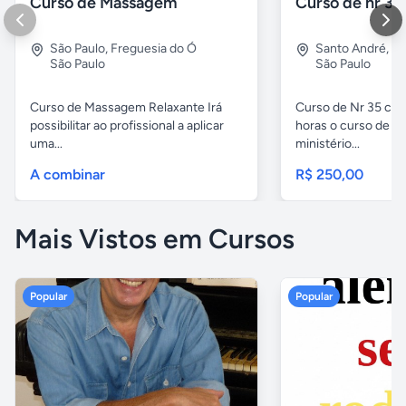
Curso de Massagem
Curso de nr 35
São Paulo
,
Freguesia do Ó
Santo André
,
Vl
São Paulo
São Paulo
Curso de Massagem Relaxante Irá
Curso de Nr 35 carg
possibilitar ao profissional a aplicar
horas o curso de Nr
uma...
ministério...
A combinar
R$ 250,00
Mais Vistos em Cursos
Popular
Popular