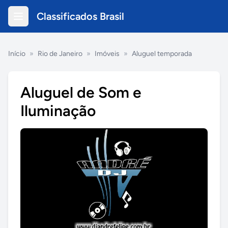
Classificados Brasil
Início
»
Rio de Janeiro
»
Imóveis
»
Aluguel temporada
Aluguel de Som e
Iluminação