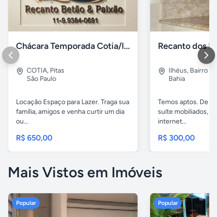
Chácara Temporada Cotia/Itapevi
Recanto dos Pá
COTIA
,
Pitas
Ilhéus
,
Bairro s.
São Paulo
Bahia
Locação Espaço para Lazer. Traga sua
Temos aptos. De 02
família, amigos e venha curtir um dia
suíte mobiliados, 
ou...
internet...
R$ 650,00
R$ 300,00
Mais Vistos em Imóveis
Popular
Popular