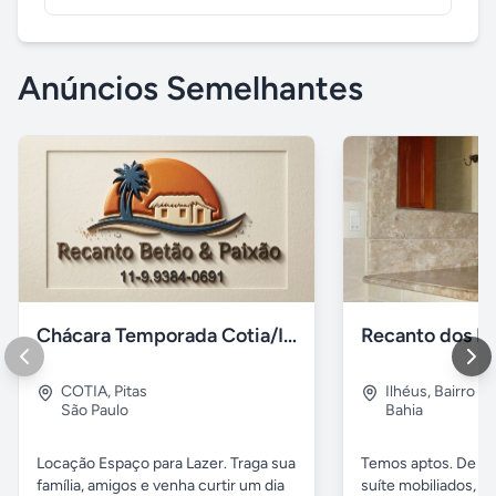
Anúncios Semelhantes
Chácara Temporada Cotia/Itapevi
Recanto dos Pá
COTIA
,
Pitas
Ilhéus
,
Bairro s.
São Paulo
Bahia
Locação Espaço para Lazer. Traga sua
Temos aptos. De 02
família, amigos e venha curtir um dia
suíte mobiliados, 