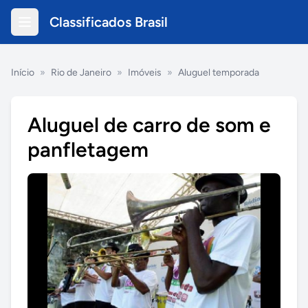
Classificados Brasil
Início
»
Rio de Janeiro
»
Imóveis
»
Aluguel temporada
Aluguel de carro de som e
panfletagem