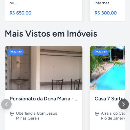
ou...
internet...
R$ 650,00
R$ 300,00
Mais Vistos em Imóveis
Popular
Popular
Pensionato da Dona Maria - Uberlândia/MG
Uberlândia
,
Bom Jesus
Arraial do Cabo
Minas Gerais
Rio de Janeiro