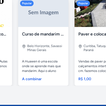
Popular
Popular
Aulas de Alemão com Professor Nativo
Curso de mandarim em belo horizonte
Belo Horizonte
,
Savassi
Curitiba
,
Tatuq
Minas Gerais
Paraná
Aulas
A Huawen é uma escola
Vendas de paver p
uenos
onde se aprende mais que
calçamentos inter
mandarim. Aqui o aluno
cm. fazemos colo
tem...
com...
A combinar
R$ 1,00