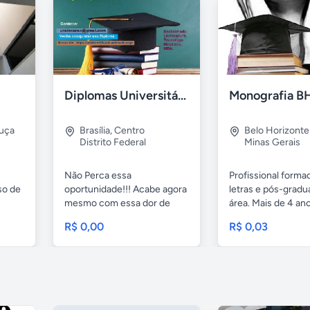
Diplomas Universitário EaD - Pague só após visualização
Monografia B
ruça
Brasília
,
Centro
Belo Horizonte
Distrito Federal
Minas Gerais
Não Perca essa
Profissional form
so de
oportunidade!!! Acabe agora
letras e pós-gradu
mesmo com essa dor de
área. Mais de 4 ano
cabeça,...
R$ 0,00
R$ 0,03