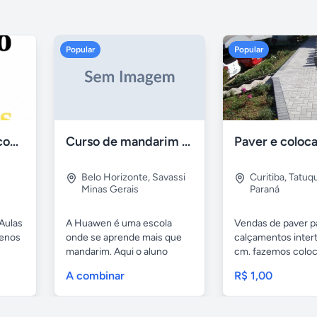
Popular
Popular
Aulas de Alemão com Professor Nativo
Curso de mandarim em belo horizonte
Belo Horizonte
,
Savassi
Curitiba
,
Tatuq
Minas Gerais
Paraná
Aulas
A Huawen é uma escola
Vendas de paver p
uenos
onde se aprende mais que
calçamentos inter
mandarim. Aqui o aluno
cm. fazemos colo
tem...
com...
A combinar
R$ 1,00