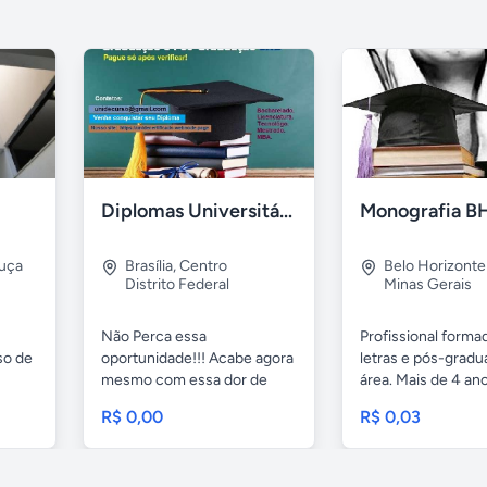
Diplomas Universitário EaD - Pague só após visualização
Monografia B
ruça
Brasília
,
Centro
Belo Horizonte
Distrito Federal
Minas Gerais
Não Perca essa
Profissional form
so de
oportunidade!!! Acabe agora
letras e pós-gradu
mesmo com essa dor de
área. Mais de 4 ano
cabeça,...
R$ 0,00
R$ 0,03