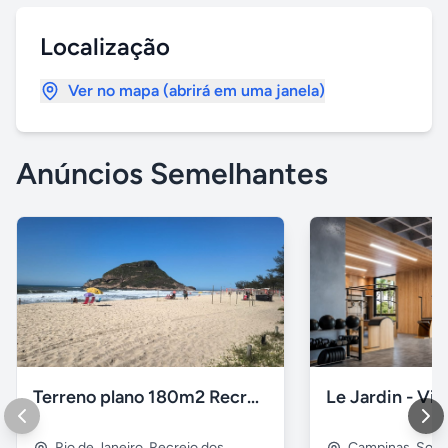
Localização
Ver no mapa (abrirá em uma janela)
Anúncios Semelhantes
Terreno plano 180m2 Recreio dos Bandeirantes
Rio de Janeiro
,
Recreio dos
Campinas
,
Sous