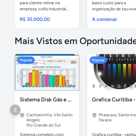
para cliente retirar na
baixo custo para a
empresa, coifa industrial...
organização de seu eve
R$ 35.000,00
A combinar
Mais Vistos em Oportunidad
Popular
Popular
Sistema Disk Gás e Água - Revenda de GLP
Cachoeirinha
,
Vila Santo
Piraquara
,
Santa mo
Angelo
Paraná
Rio Grande do Sul
Sistema completo com
Grafica curitiba - yeshu