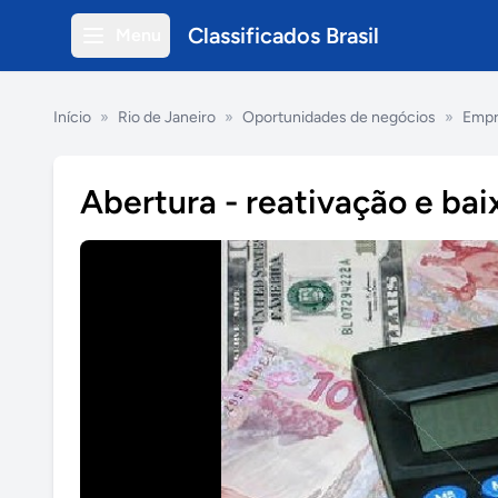
Classificados Brasil
Menu
Início
»
Rio de Janeiro
»
Oportunidades de negócios
»
Empr
Abertura - reativação e ba