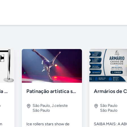
Organizador de fila Locação em Curitiba-Pr
Patinação artística shows no gelo / rodas
o
São Paulo
,
J.celeste
São Paulo
São Paulo
São Paulo
om
Ice rollers stars show de
SAIBA MAIS: A AB