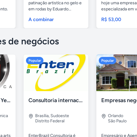
patinação artistíca no gelo e
hoje uma empresa 
nto.
em rodas by Eduardo...
especializada em v
A combinar
R$ 53,00
es de negócios
Popular
Popular
Grafica Curitiba - Yeshua arts Graficas
Consultoria internacional e comercio exterior
nica
Brasília
,
Sudoeste
Orlando
Distrito Federal
São Paulo
a arts
EnterBrazil Consultoria é
Empresário e Age