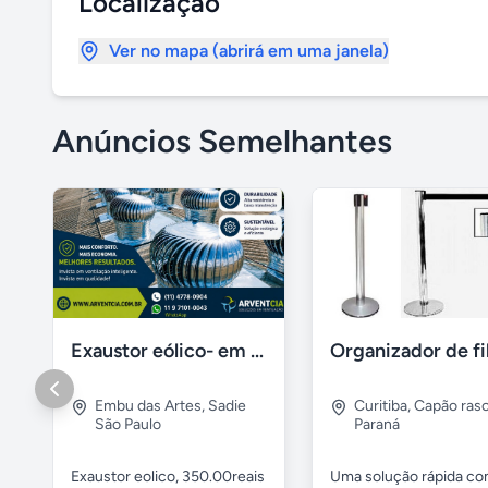
Localização
Ver no mapa (abrirá em uma janela)
Anúncios Semelhantes
Exaustor eólico- em santos sp
Embu das Artes
,
Sadie
Curitiba
,
Capão ras
São Paulo
Paraná
Exaustor eolico, 350.00reais
Uma solução rápida c