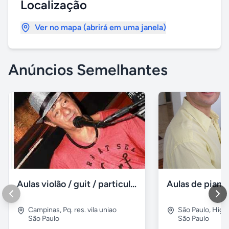
Localização
Ver no mapa (abrirá em uma janela)
Anúncios Semelhantes
Aulas violão / guit / particular
Campinas
,
Pq. res. vila uniao
São Paulo
,
Higie
São Paulo
São Paulo