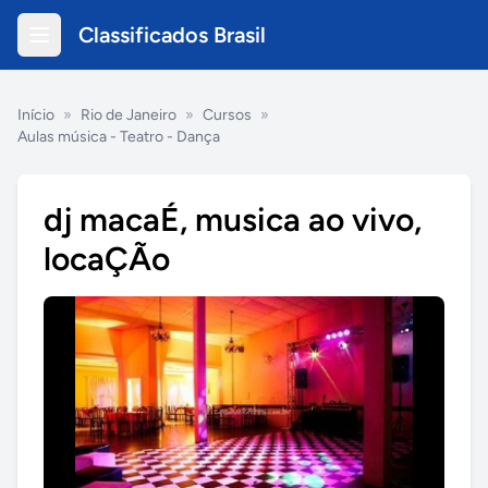
Classificados Brasil
Início
»
Rio de Janeiro
»
Cursos
»
Aulas música - Teatro - Dança
dj macaÉ, musica ao vivo,
locaÇÃo