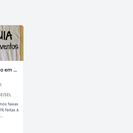
faixas no tecido em ate 24H
O
EISEL
amos faixas
% feitas à
..