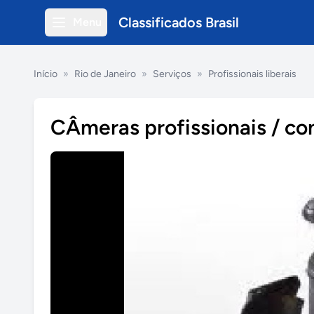
Classificados Brasil
Menu
Início
»
Rio de Janeiro
»
Serviços
»
Profissionais liberais
CÂmeras profissionais / con