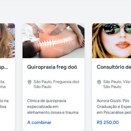
Advogados correspondentes
Quiropraxia freg doó
sta
,
São Paulo
,
Freguesia doó
São Paulo
,
Vila
nha
São Paulo
São Paulo
io na
Clinica de quiropraxia
Aurora Giusti. Pós
 Boa
especializada em
Graduação e Espec
alinhamento óssea e trauma
em Psicanálise pela
de coluna....
A combinar
R$ 250,00