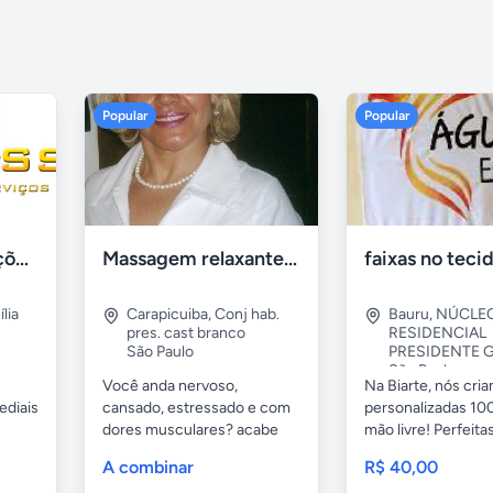
Popular
Popular
Tercriss Manutenções e Serviços
Massagem relaxante- terapeutica e depilação
lia
Carapicuiba
,
Conj hab.
Bauru
,
NÚCLE
pres. cast branco
RESIDENCIAL
São Paulo
PRESIDENTE G
São Paulo
Você anda nervoso,
Na Biarte, nós cri
ediais
cansado, estressado e com
personalizadas 100
dores musculares? acabe
mão livre! Perfeitas.
com esses...
A combinar
R$ 40,00