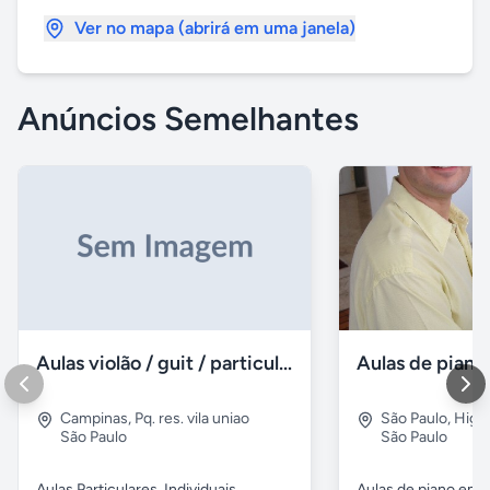
Ver no mapa (abrirá em uma janela)
Anúncios Semelhantes
Aulas violão / guit / particular
Campinas
,
Pq. res. vila uniao
São Paulo
,
Higie
São Paulo
São Paulo
Aulas Particulares ,Individuais,
Aulas de piano em d