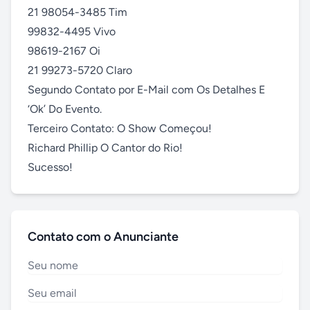
21 98054-3485 Tim

99832-4495 Vivo

98619-2167 Oi

21 99273-5720 Claro

Segundo Contato por E-Mail com Os Detalhes E 
‘Ok’ Do Evento.

Terceiro Contato: O Show Começou!

Richard Phillip O Cantor do Rio!

Sucesso!
Contato com o Anunciante