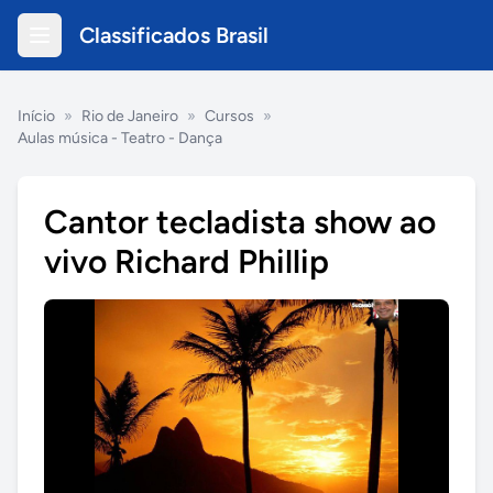
Classificados Brasil
Início
»
Rio de Janeiro
»
Cursos
»
Aulas música - Teatro - Dança
Cantor tecladista show ao
vivo Richard Phillip