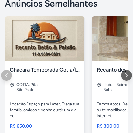
Anúncios Semelhantes
Chácara Temporada Cotia/Itapevi
Recanto dos Pá
COTIA
,
Pitas
Ilhéus
,
Bairro s.
São Paulo
Bahia
Locação Espaço para Lazer. Traga sua
Temos aptos. De 02
família, amigos e venha curtir um dia
suíte mobiliados, 
ou...
internet...
R$ 650,00
R$ 300,00