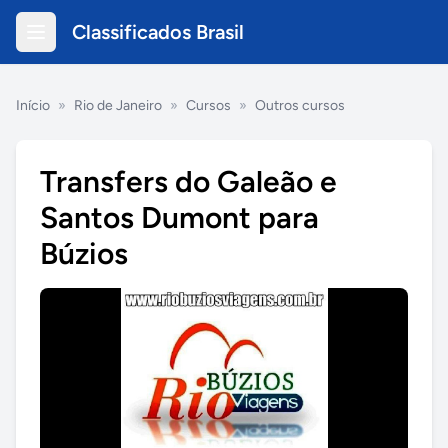
Classificados Brasil
Início
»
Rio de Janeiro
»
Cursos
»
Outros cursos
Transfers do Galeão e
Santos Dumont para
Búzios