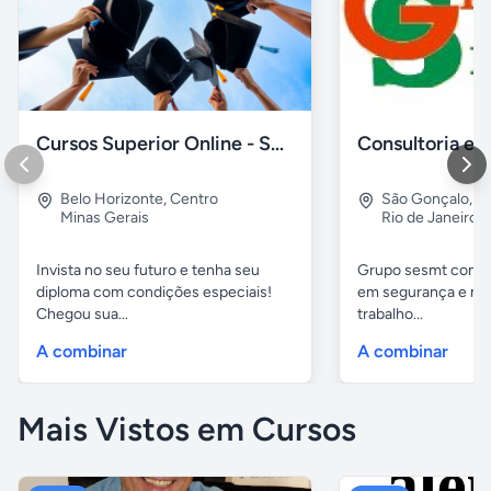
Cursos Superior Online - Sem pagamento adiantado
Belo Horizonte
,
Centro
São Gonçalo
,
Al
Minas Gerais
Rio de Janeiro
Invista no seu futuro e tenha seu
Grupo sesmt consul
diploma com condições especiais!
em segurança e me
Chegou sua...
trabalho...
A combinar
A combinar
Mais Vistos em Cursos