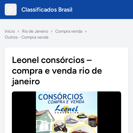
Classificados Brasil
Início
»
Rio de Janeiro
»
Compra venda
»
Outros - Compra venda
Leonel consórcios –
compra e venda rio de
janeiro