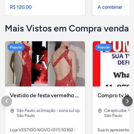
R$ 120,00
A combinar
Mais Vistos em Compra venda
Popular
Popular
Vestido de festa vermelho com brilho e pedraria
Compro tv led
São Paulo
,
aclimação - zona sul sp
Carapicuiba
,
Vil
São Paulo
São Paulo
Loja VESTIDO NOVO (011) 93362-
Sua tv apresentou