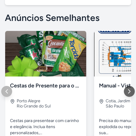
Anúncios Semelhantes
Cestas de Presente para o Dia dos Pais
Porto Alegre
Cotia
,
Jardim A
Rio Grande do Sul
São Paulo
Cestas para presentear com carinho
Precisa do manual t
e elegância. Inclua itens
explodida ou repos
personalizados,...
sua...