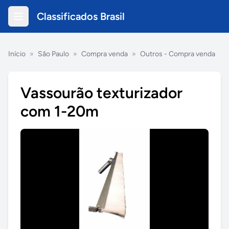
Classificados Brasil
Início
»
São Paulo
»
Compra venda
»
Outros - Compra venda
Vassourão texturizador
com 1-20m