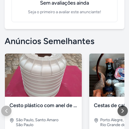
Sem avaliações ainda
Seja o primeiro a avaliar este anunciante!
Anúncios Semelhantes
Cesto plástico com anel de balanceamento da lavadora consul
Cestas de caf
São Paulo
,
Santo Amaro
Porto Alegre
,
No
São Paulo
Rio Grande do S