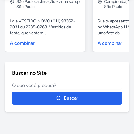
São Paulo
,
aclimação - zona sul sp
Carapicuiba
,
Vil
São Paulo
São Paulo
Loja VESTIDO NOVO (011) 93362-
Sua tv apresentou
9031 ou 2235-0268. Vestidos de
no WhatsApp 11 97
festa, que vestem...
uma foto da...
A combinar
A combinar
Buscar no Site
Buscar