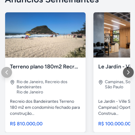
Terreno plano 180m2 Recreio dos Bandeirantes
Rio de Janeiro
,
Recreio dos
Campinas
,
Sous
Bandeirantes
São Paulo
Rio de Janeiro
Recreio dos Bandeirantes Terreno
Le Jardin - Ville Sa
180 m2 em condomínio fechado para
Campinas) Oportun
construção...
Construa...
R$ 810.000,00
R$ 100.000.000