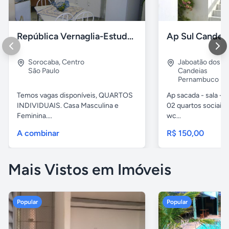
República Vernaglia-Estudantes e ou Trabalhadores
Ap Sul Candei
Sorocaba
,
Centro
Jaboatão dos G
São Paulo
Candeias
Pernambuco
Temos vagas disponíveis, QUARTOS
Ap sacada - sala -c
INDIVIDUAIS. Casa Masculina e
02 quartos sociais,
Feminina....
wc...
A combinar
R$ 150,00
Mais Vistos em Imóveis
Popular
Popular