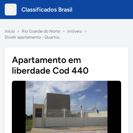
Classificados Brasil
Início
»
Rio Grande do Norte
»
Imóveis
»
Dividir apartamento - Quartos
Apartamento em
liberdade Cod 440