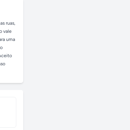
s ruas, 
 vale 
ara uma 
o 
ceito 
so 