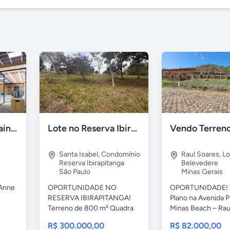
Le Jardin - Ville Sainte Anne - Sousas, Campinas
Lote no Reserva Ibirapitanga de 800m²
Santa Isabel
,
Condomínio
Raul Soares
,
Lo
Reserva Ibirapitanga
Belevedere
São Paulo
Minas Gerais
 Anne
OPORTUNIDADE NO
OPORTUNIDADE! 
RESERVA IBIRAPITANGA!
Plano na Avenida P
Terreno de 800 m² Quadra
Minas Beach – Raul
79 – Lote...
R$ 300.000,00
R$ 82.000,00