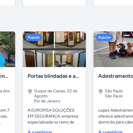
Popular
Popular
Casa 7 Suites Piscina - Praia dos Anjos
Portas blindadas e anti-arrombamento Europisa
ia dos
Duque de Caxias
,
25 de
São Paulo
Agosto
São Paulo
Rio de Janeiro
com 7
A EUROPISA SOLUÇÕES
Lopes Adestramen
oas,
EM SEGURANÇA, empresa
oferece adestrame
.
especializada no ramo de
domicilio para cãe
portas de...
as...
A combinar
A combinar