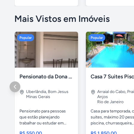
Mais Vistos em Imóveis
Popular
Popular
Pensionato da Dona Maria - Uberlândia/MG
Uberlândia
,
Bom Jesus
Arraial do Cabo
,
Pra
Minas Gerais
Anjos
Rio de Janeiro
Pensionato para pessoas
Casa para temporada, 
que estão planejando
suites, máximo 20 pess
trabalhar ou estudar em...
piscina, churrasqueira,..
R$ 550,00
R$ 1.850,00