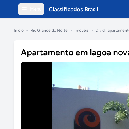
Classificados Brasil
Menu
Início
»
Rio Grande do Norte
»
Imóveis
»
Dividir apartament
Apartamento em lagoa nov