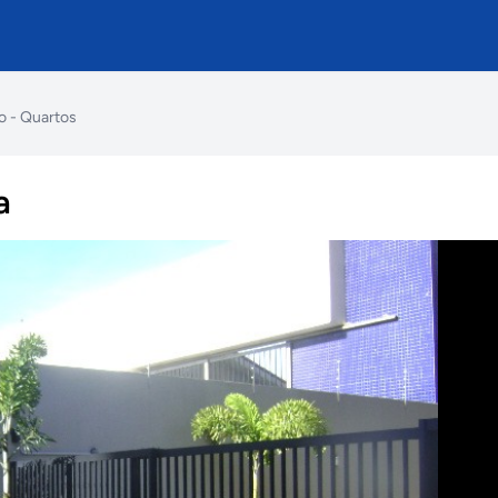
o - Quartos
a