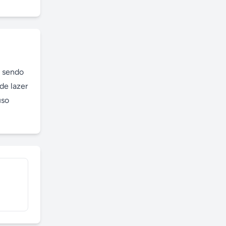
 sendo 
e lazer 
so 