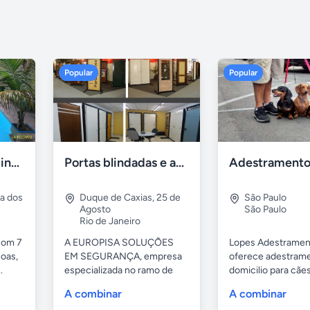
Popular
Popular
Casa 7 Suites Piscina - Praia dos Anjos
Portas blindadas e anti-arrombamento Europisa
ia dos
Duque de Caxias
,
25 de
São Paulo
Agosto
São Paulo
Rio de Janeiro
com 7
A EUROPISA SOLUÇÕES
Lopes Adestramen
oas,
EM SEGURANÇA, empresa
oferece adestrame
.
especializada no ramo de
domicilio para cãe
portas de...
as...
A combinar
A combinar