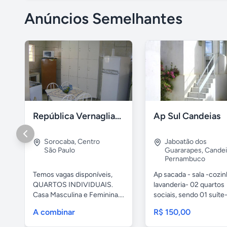
Anúncios Semelhantes
República Vernaglia-Estudantes e ou Trabalhadores
Ap Sul Candeias
Sorocaba
,
Centro
Jaboatão dos
São Paulo
Guararapes
,
Candei
Pernambuco
Temos vagas disponíveis,
Ap sacada - sala -cozi
QUARTOS INDIVIDUAIS.
lavanderia- 02 quartos
Casa Masculina e Feminina....
sociais, sendo 01 suíte-
A combinar
R$ 150,00