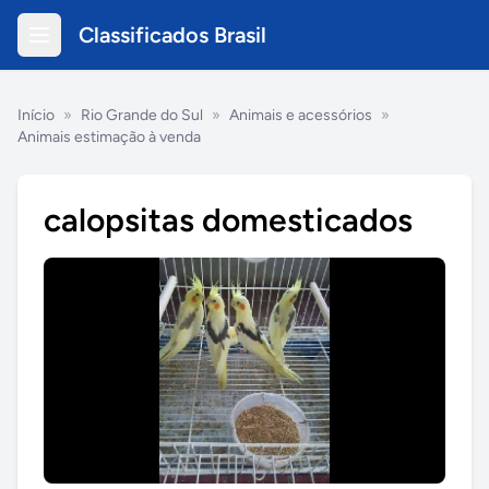
Classificados Brasil
Início
»
Rio Grande do Sul
»
Animais e acessórios
»
Animais estimação à venda
calopsitas domesticados