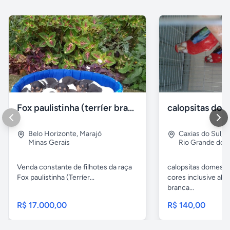
Fox paulistinha (terríer brasileiro)
calopsitas dom
Belo Horizonte
,
Marajó
Caxias do Sul
,
Ja
Minas Gerais
Rio Grande do S
Venda constante de filhotes da raça
calopsitas domesti
Fox paulistinha (Terríer...
cores inclusive albi
branca...
R$ 17.000,00
R$ 140,00