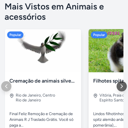
Mais Vistos em Animais e
acessórios
Popular
Popular
Cremação de animais silvestres
Rio de Janeiro
,
Centro
Vitória
,
Praia do
Rio de Janeiro
Espírito Santo
Final Feliz Remoção e Cremação de
Lindos filhotinhos 
Animais R J Traslado Grátis. Você só
spitz alemão anão 
paga a...
pomerânia),...