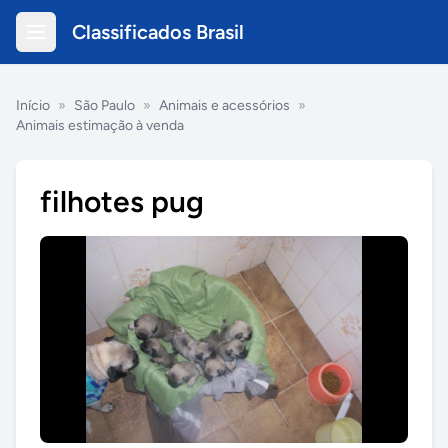
Classificados Brasil
Início
»
São Paulo
»
Animais e acessórios
»
Animais estimação à venda
filhotes pug