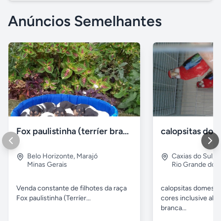
Anúncios Semelhantes
Fox paulistinha (terríer brasileiro)
calopsitas dom
Belo Horizonte
,
Marajó
Caxias do Sul
,
Ja
Minas Gerais
Rio Grande do S
Venda constante de filhotes da raça
calopsitas domesti
Fox paulistinha (Terríer...
cores inclusive albi
branca...