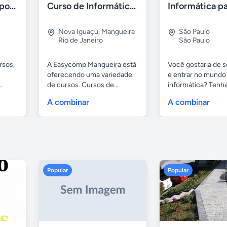
Cursos- aulas e suporte apple - ipad- iphone e mac
Curso de Informática em Nova Iguaçu
Nova Iguaçu
,
Mangueira
São Paulo
Rio de Janeiro
São Paulo
rsos,
A Easycomp Mangueira está
Você gostaria de se
oferecendo uma variedade
e entrar no mundo
.
de cursos. Cursos de...
informática? Tenha 
A combinar
A combinar
Popular
Popular