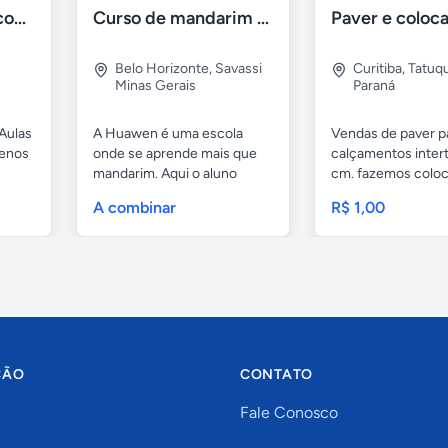
Aulas de Alemão com Professor Nativo
Curso de mandarim em belo horizonte
Belo Horizonte
,
Savassi
Curitiba
,
Tatuq
Minas Gerais
Paraná
Aulas
A Huawen é uma escola
Vendas de paver p
uenos
onde se aprende mais que
calçamentos inter
mandarim. Aqui o aluno
cm. fazemos colo
tem...
com...
A combinar
R$ 1,00
ÇÃO
CONTATO
Fale Conosco