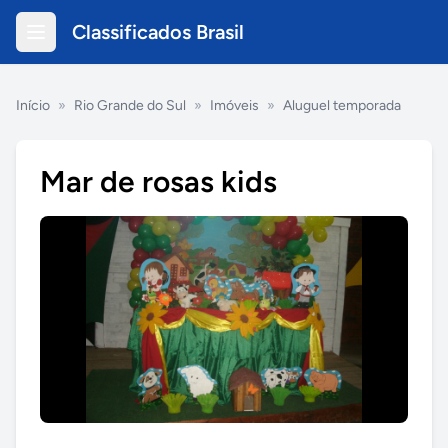
Classificados Brasil
Início
»
Rio Grande do Sul
»
Imóveis
»
Aluguel temporada
Mar de rosas kids