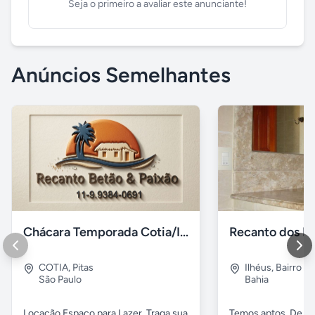
Seja o primeiro a avaliar este anunciante!
Anúncios Semelhantes
Chácara Temporada Cotia/Itapevi
Recanto dos Pá
COTIA
,
Pitas
Ilhéus
,
Bairro s.
São Paulo
Bahia
Locação Espaço para Lazer. Traga sua
Temos aptos. De 02