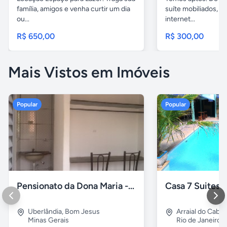
família, amigos e venha curtir um dia
suíte mobiliados, 
ou...
internet...
R$ 650,00
R$ 300,00
Mais Vistos em Imóveis
Popular
Popular
Pensionato da Dona Maria - Uberlândia/MG
Uberlândia
,
Bom Jesus
Arraial do Cabo
Minas Gerais
Rio de Janeiro