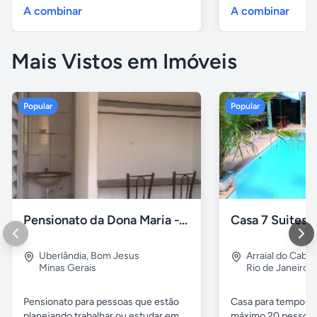
A combinar
A combinar
Mais Vistos em Imóveis
Popular
Popular
Pensionato da Dona Maria - Uberlândia/MG
Uberlândia
,
Bom Jesus
Arraial do Cabo
Minas Gerais
Rio de Janeiro
Pensionato para pessoas que estão
Casa para temporad
planejando trabalhar ou estudar em...
máximo 20 pessoas,