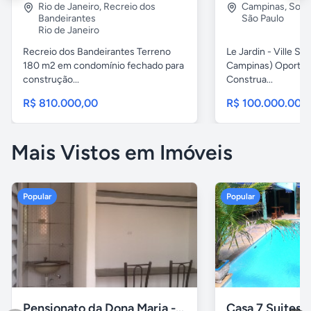
Rio de Janeiro
,
Recreio dos
Campinas
,
Sous
Bandeirantes
São Paulo
Rio de Janeiro
Recreio dos Bandeirantes Terreno
Le Jardin - Ville Sa
180 m2 em condomínio fechado para
Campinas) Oportun
construção...
Construa...
R$ 810.000,00
R$ 100.000.000
Mais Vistos em Imóveis
Popular
Popular
Pensionato da Dona Maria - Uberlândia/MG