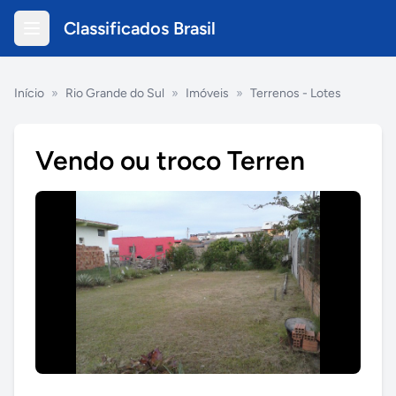
Classificados Brasil
Início
»
Rio Grande do Sul
»
Imóveis
»
Terrenos - Lotes
Vendo ou troco Terren