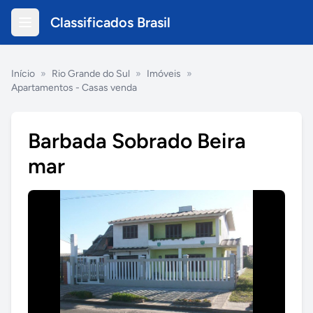
Classificados Brasil
Início
»
Rio Grande do Sul
»
Imóveis
»
Apartamentos - Casas venda
Barbada Sobrado Beira
mar