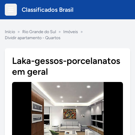
Classificados Brasil
Início
»
Rio Grande do Sul
»
Imóveis
»
Dividir apartamento - Quartos
Laka-gessos-porcelanatos
em geral