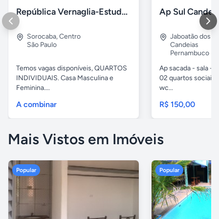
República Vernaglia-Estudantes e ou Trabalhadores
Ap Sul Candei
Sorocaba
,
Centro
Jaboatão dos G
São Paulo
Candeias
Pernambuco
Temos vagas disponíveis, QUARTOS
Ap sacada - sala -c
INDIVIDUAIS. Casa Masculina e
02 quartos sociais,
Feminina....
wc...
A combinar
R$ 150,00
Mais Vistos em Imóveis
Popular
Popular