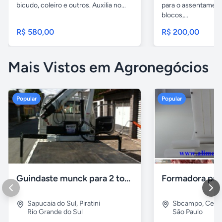
bicudo, coleiro e outros. Auxilia no...
para o assentamento
blocos,...
R$ 580,00
R$ 200,00
Mais Vistos em Agronegócios
Popular
Popular
Guindaste munck para 2 toneladas
Sapucaia do Sul
,
Piratini
Sbcampo
,
Cent
Rio Grande do Sul
São Paulo