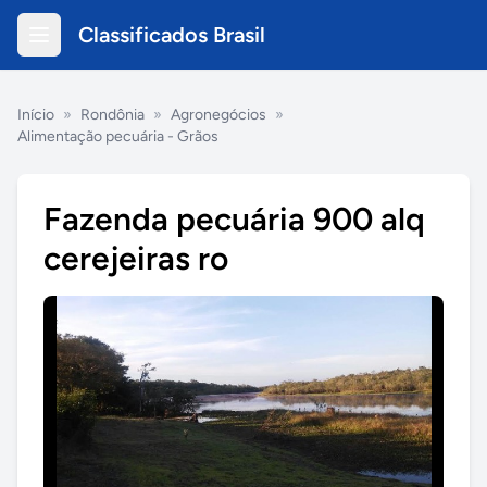
Classificados Brasil
Início
»
Rondônia
»
Agronegócios
»
Alimentação pecuária - Grãos
Fazenda pecuária 900 alq
cerejeiras ro