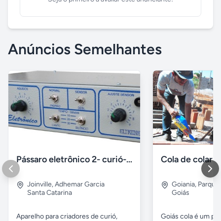
Anúncios Semelhantes
Pássaro eletrônico 2- curió- bicudo- coleiro
Joinville
,
Adhemar Garcia
Goiania
,
Parque 
Santa Catarina
Goiás
Aparelho para criadores de curió,
Goiás cola é um pr