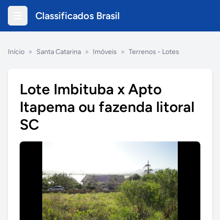
Classificados Brasil
Início
»
Santa Catarina
»
Imóveis
»
Terrenos - Lotes
Lote Imbituba x Apto
Itapema ou fazenda litoral
SC