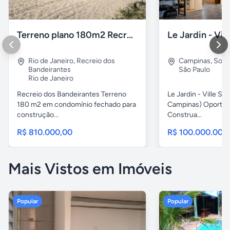
Terreno plano 180m2 Recreio dos Bandeirantes
Rio de Janeiro
,
Recreio dos
Campinas
,
Sous
Bandeirantes
São Paulo
Rio de Janeiro
Recreio dos Bandeirantes Terreno
Le Jardin - Ville Sa
180 m2 em condomínio fechado para
Campinas) Oportun
construção...
Construa...
R$ 810.000,00
R$ 100.000.000
Mais Vistos em Imóveis
Popular
Popular