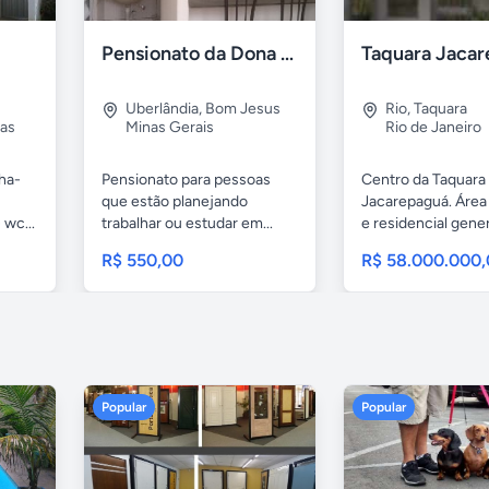
Pensionato da Dona Maria - Uberlândia/MG
Uberlândia
,
Bom Jesus
Rio
,
Taquara
as
Minas Gerais
Rio de Janeiro
nha-
Pensionato para pessoas
Centro da Taquara
que estão planejando
Jacarepaguá. Área
 wc...
trabalhar ou estudar em...
e residencial gene
casa...
R$ 550,00
R$ 58.000.000
Popular
Popular