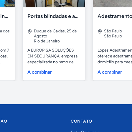
Casa 7 Suites Piscina - Praia dos Anjos
Portas blindadas e anti-arrombamento Europisa
ia dos
Duque de Caxias
,
25 de
São Paulo
Agosto
São Paulo
Rio de Janeiro
com 7
A EUROPISA SOLUÇÕES
Lopes Adestramen
oas,
EM SEGURANÇA, empresa
oferece adestrame
.
especializada no ramo de
domicilio para cãe
portas de...
as...
A combinar
A combinar
ÇÃO
CONTATO