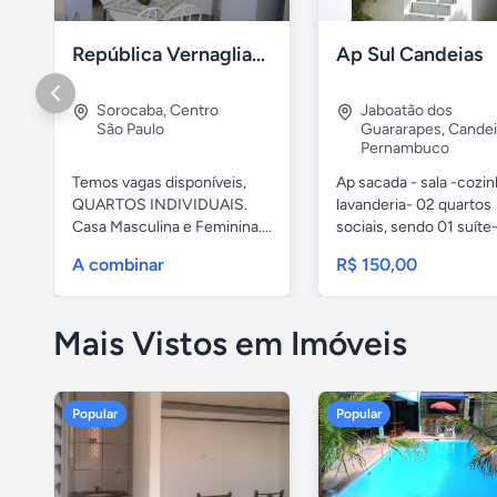
República Vernaglia-Estudantes e ou Trabalhadores
Ap Sul Candeias
Sorocaba
,
Centro
Jaboatão dos
São Paulo
Guararapes
,
Candei
Pernambuco
Temos vagas disponíveis,
Ap sacada - sala -cozi
QUARTOS INDIVIDUAIS.
lavanderia- 02 quartos
Casa Masculina e Feminina....
sociais, sendo 01 suíte-
A combinar
R$ 150,00
Mais Vistos em Imóveis
Popular
Popular