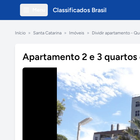
Classificados Brasil
Menu
Início
»
Santa Catarina
»
Imóveis
»
Dividir apartamento - Qu
Apartamento 2 e 3 quartos