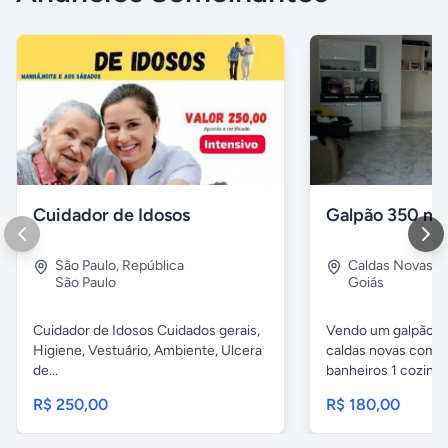
Cuidador de Idosos
Galpão 350 me
São Paulo
,
República
Caldas Novas
,
P
São Paulo
Goiás
Cuidador de Idosos Cuidados gerais,
Vendo um galpão 
Higiene, Vestuário, Ambiente, Ulcera
caldas novas com 
de...
banheiros 1 cozinha 
R$ 250,00
R$ 180,00