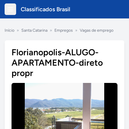
Classificados Brasil
Início
»
Santa Catarina
»
Empregos
»
Vagas de emprego
Florianopolis-ALUGO-
APARTAMENTO-direto
propr