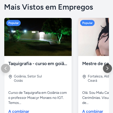
Mais Vistos em Empregos
Popular
Popular
Taquigrafia - curso em goiânia - goiás
Goiânia
,
Setor Sul
Fortaleza
,
Aldeo
Goiás
Ceará
Curso de Taquigrafia em Goiânia com
Olá. Sou Malu Caval
o professor Moacyr Moraes no IGT.
Cerimônias. Visuali
Temos...
de...
A combinar
A combinar