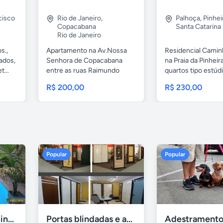
cisco
Rio de Janeiro
,
Palhoça
,
Pinhei
Copacabana
Santa Catarina
Rio de Janeiro
s.,
Apartamento na Av.Nossa
Residencial Camin
ados,
Senhora de Copacabana
na Praia da Pinheir
...
entre as ruas Raimundo
quartos tipo estúdi
Correia e...
R$ 200,00
R$ 230,00
Popular
Popular
Casa 7 Suites Piscina - Praia dos Anjos
Portas blindadas e anti-arrombamento Europisa