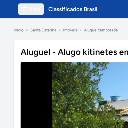
Classificados Brasil
Menu
Início
»
Santa Catarina
»
Imóveis
»
Aluguel temporada
Aluguel - Alugo kitinetes 