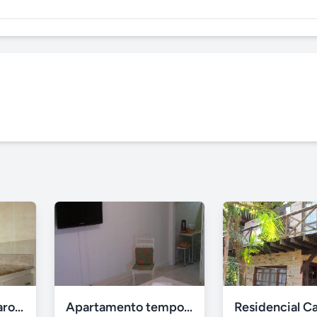
Recanto dos Pássaros Ilhéus
Apartamento temporada Copacabana-RJ