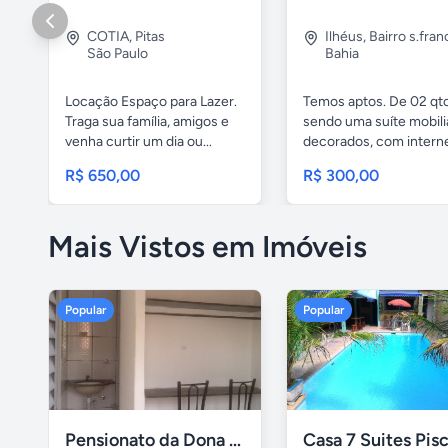
COTIA
,
Pitas
Ilhéus
,
Bairro s.fran
São Paulo
Bahia
Locação Espaço para Lazer.
Temos aptos. De 02 qto
Traga sua família, amigos e
sendo uma suíte mobili
venha curtir um dia ou...
decorados, com internet
R$ 650,00
R$ 300,00
Mais Vistos em Imóveis
Popular
Popular
Pensionato da Dona Maria - Uberlândia/MG