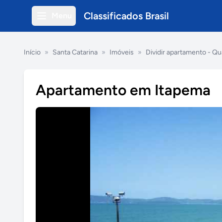
Classificados Brasil
Menu
Início
»
Santa Catarina
»
Imóveis
»
Dividir apartamento - Qu
Apartamento em Itapema