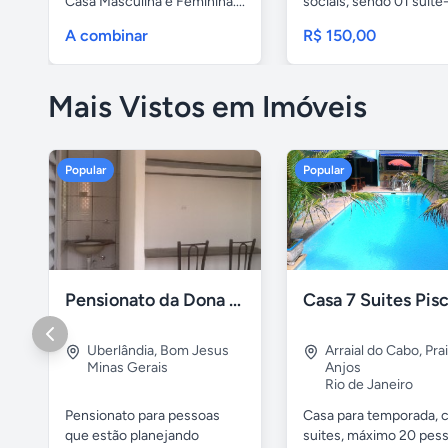
Casa Masculina e Feminina....
sociais, sendo 01 suíte-
A combinar
R$ 150,00
Mais Vistos em Imóveis
Popular
Popular
Pensionato da Dona Maria - Uberlândia/MG
Uberlândia
,
Bom Jesus
Arraial do Cabo
,
Pra
Minas Gerais
Anjos
Rio de Janeiro
Pensionato para pessoas
Casa para temporada, 
que estão planejando
suites, máximo 20 pess