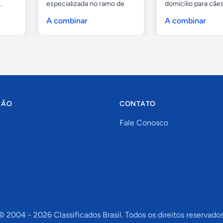
.
especializada no ramo de
domicilio para cãe
portas de...
as...
A combinar
A combinar
ÇÃO
CONTATO
Fale Conosco
© 2004 -
2026
Classificados Brasil. Todos os direitos reservados