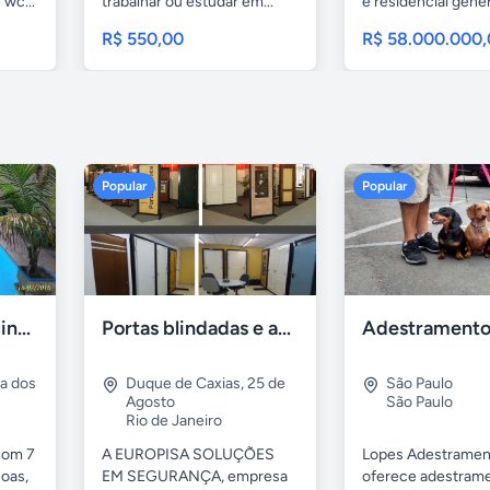
 wc...
trabalhar ou estudar em...
e residencial gene
casa...
R$ 550,00
R$ 58.000.000
Popular
Popular
Casa 7 Suites Piscina - Praia dos Anjos
Portas blindadas e anti-arrombamento Europisa
ia dos
Duque de Caxias
,
25 de
São Paulo
Agosto
São Paulo
Rio de Janeiro
com 7
A EUROPISA SOLUÇÕES
Lopes Adestramen
oas,
EM SEGURANÇA, empresa
oferece adestrame