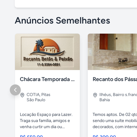
Anúncios Semelhantes
Chácara Temporada Cotia/Itapevi
COTIA
,
Pitas
Ilhéus
,
Bairro s.fran
São Paulo
Bahia
Locação Espaço para Lazer.
Temos aptos. De 02 qto
Traga sua família, amigos e
sendo uma suíte mobili
venha curtir um dia ou...
decorados, com internet