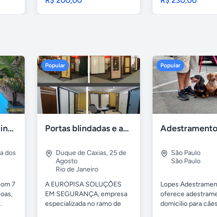
R$ 200,00
R$ 230,00
Popular
Popular
Casa 7 Suites Piscina - Praia dos Anjos
Portas blindadas e anti-arrombamento Europisa
ia dos
Duque de Caxias
,
25 de
São Paulo
Agosto
São Paulo
Rio de Janeiro
com 7
A EUROPISA SOLUÇÕES
Lopes Adestramen
oas,
EM SEGURANÇA, empresa
oferece adestrame
.
especializada no ramo de
domicilio para cãe
portas de...
as...