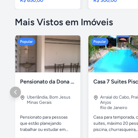
R$ 650,00
R$ 300,00
Mais Vistos em Imóveis
Popular
Popular
Pensionato da Dona Maria - Uberlândia/MG
Uberlândia
,
Bom Jesus
Arraial do Cabo
,
Pra
Minas Gerais
Anjos
Rio de Janeiro
Pensionato para pessoas
Casa para temporada, 
que estão planejando
suites, máximo 20 pess
trabalhar ou estudar em...
piscina, churrasqueira,..