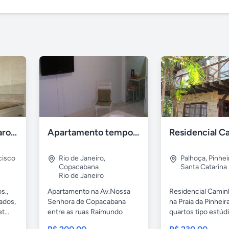
Recanto dos Pássaros Ilhéus
Apartamento temporada Copacabana-RJ
cisco
Rio de Janeiro
,
Palhoça
,
Pinhei
Copacabana
Santa Catarina
Rio de Janeiro
s.,
Apartamento na Av.Nossa
Residencial Camin
ados,
Senhora de Copacabana
na Praia da Pinheir
...
entre as ruas Raimundo
quartos tipo estúdi
Correia e...