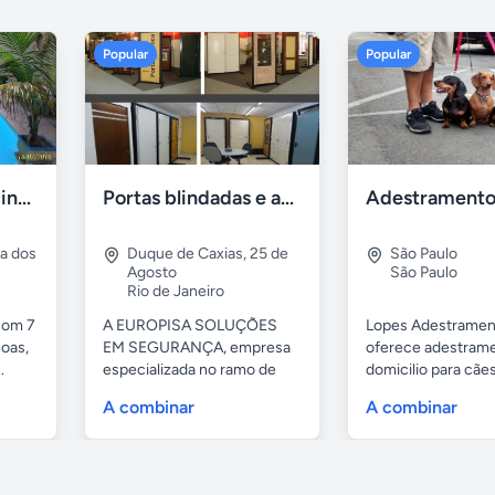
Popular
Popular
Casa 7 Suites Piscina - Praia dos Anjos
Portas blindadas e anti-arrombamento Europisa
ia dos
Duque de Caxias
,
25 de
São Paulo
Agosto
São Paulo
Rio de Janeiro
com 7
A EUROPISA SOLUÇÕES
Lopes Adestramen
oas,
EM SEGURANÇA, empresa
oferece adestrame
.
especializada no ramo de
domicilio para cãe
portas de...
as...
A combinar
A combinar