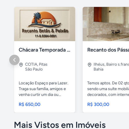
Chácara Temporada Cotia/Itapevi
COTIA
,
Pitas
Ilhéus
,
Bairro s.fran
São Paulo
Bahia
Locação Espaço para Lazer.
Temos aptos. De 02 qto
Traga sua família, amigos e
sendo uma suíte mobili
venha curtir um dia ou...
decorados, com internet
R$ 650,00
R$ 300,00
Mais Vistos em Imóveis