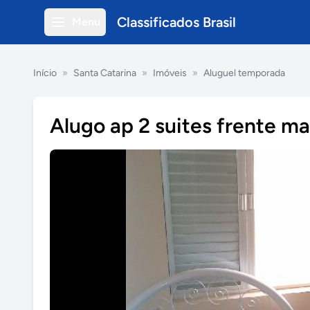
Classificados Brasil
Menu
Início
»
Santa Catarina
»
Imóveis
»
Aluguel temporada
Alugo ap 2 suites frente m