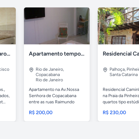
Recanto dos Pássaros Ilhéus
Apartamento temporada Copacabana-RJ
cisco
Rio de Janeiro
,
Palhoça
,
Pinhei
Copacabana
Santa Catarina
Rio de Janeiro
s.,
Apartamento na Av.Nossa
Residencial Camin
ados,
Senhora de Copacabana
na Praia da Pinheir
...
entre as ruas Raimundo
quartos tipo estúdi
Correia e...
R$ 200,00
R$ 230,00