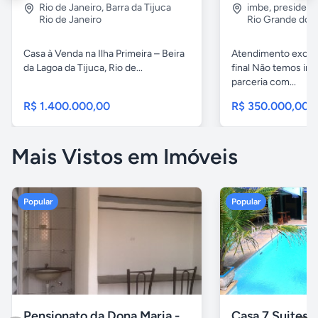
Rio de Janeiro
,
Barra da Tijuca
imbe
,
president
Rio de Janeiro
Rio Grande do S
Casa à Venda na Ilha Primeira – Beira
Atendimento exclu
da Lagoa da Tijuca, Rio de...
final Não temos in
parceria com...
R$ 1.400.000,00
R$ 350.000,00
Mais Vistos em Imóveis
Popular
Popular
Pensionato da Dona Maria - Uberlândia/MG