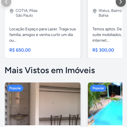
COTIA
,
Pitas
Ilhéus
,
Bairro s.
São Paulo
Bahia
Locação Espaço para Lazer. Traga sua
Temos aptos. De 02
família, amigos e venha curtir um dia
suíte mobiliados, 
ou...
internet...
R$ 650,00
R$ 300,00
Mais Vistos em Imóveis
Popular
Popular