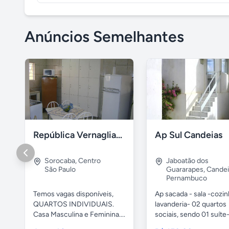
Anúncios Semelhantes
República Vernaglia-Estudantes e ou Trabalhadores
Ap Sul Candeias
Sorocaba
,
Centro
Jaboatão dos
São Paulo
Guararapes
,
Candei
Pernambuco
Temos vagas disponíveis,
Ap sacada - sala -cozi
QUARTOS INDIVIDUAIS.
lavanderia- 02 quartos
Casa Masculina e Feminina....
sociais, sendo 01 suíte-