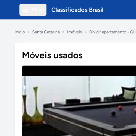
Classificados Brasil
Menu
Início
»
Santa Catarina
»
Imóveis
»
Dividir apartamento - Qu
Móveis usados