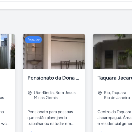
Popular
Pensionato da Dona Maria - Uberlândia/MG
Uberlândia
,
Bom Jesus
Rio
,
Taquara
as
Minas Gerais
Rio de Janeiro
nha-
Pensionato para pessoas
Centro da Taquara
que estão planejando
Jacarepaguá. Área
 wc...
trabalhar ou estudar em...
e residencial gene
casa...