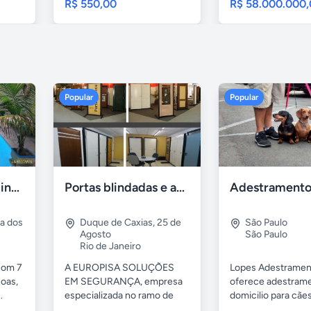
R$ 550,00
R$ 58.000.000
Popular
Popular
Casa 7 Suites Piscina - Praia dos Anjos
Portas blindadas e anti-arrombamento Europisa
ia dos
Duque de Caxias
,
25 de
São Paulo
Agosto
São Paulo
Rio de Janeiro
com 7
A EUROPISA SOLUÇÕES
Lopes Adestramen
oas,
EM SEGURANÇA, empresa
oferece adestrame
.
especializada no ramo de
domicilio para cãe
portas de...
as...