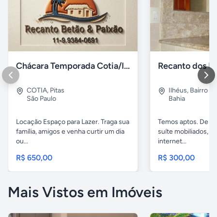
Chácara Temporada Cotia/Itapevi
Recanto dos Pá
COTIA
,
Pitas
Ilhéus
,
Bairro s.
São Paulo
Bahia
Locação Espaço para Lazer. Traga sua
Temos aptos. De 02
família, amigos e venha curtir um dia
suíte mobiliados, 
ou...
internet...
R$ 650,00
R$ 300,00
Mais Vistos em Imóveis