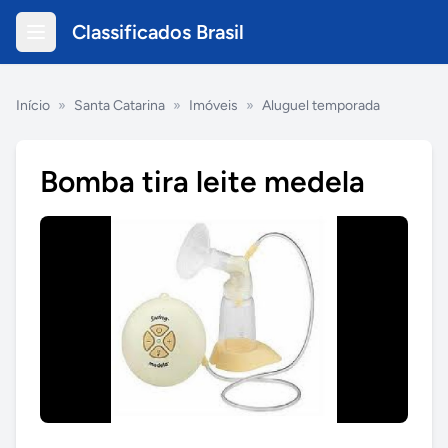
Classificados Brasil
Início
»
Santa Catarina
»
Imóveis
»
Aluguel temporada
Bomba tira leite medela