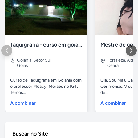
Taquigrafia - curso em goiânia - goiás
Goiânia
,
Setor Sul
Fortaleza
,
Aldeo
Goiás
Ceará
Curso de Taquigrafia em Goiânia com
Olá. Sou Malu Caval
o professor Moacyr Moraes no IGT.
Cerimônias. Visuali
Temos...
de...
A combinar
A combinar
Buscar no Site