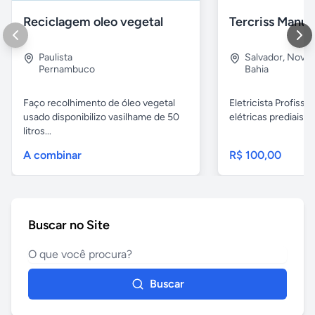
Reciclagem oleo vegetal
Paulista
Salvador
,
Nova B
Pernambuco
Bahia
Faço recolhimento de óleo vegetal
Eletricista Profissi
usado disponibilizo vasilhame de 50
elétricas prediais e 
litros...
A combinar
R$ 100,00
Buscar no Site
Buscar