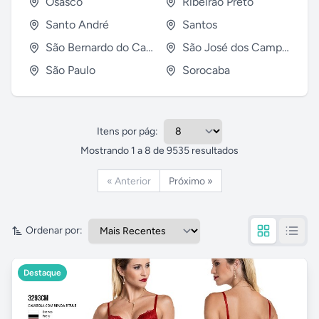
Osasco
Ribeirão Preto
Santo André
Santos
São Bernardo do Campo
São José dos Campos
São Paulo
Sorocaba
Itens por pág:
Mostrando
1
a
8
de
9535
resultados
« Anterior
Próximo »
Ordenar por:
Destaque