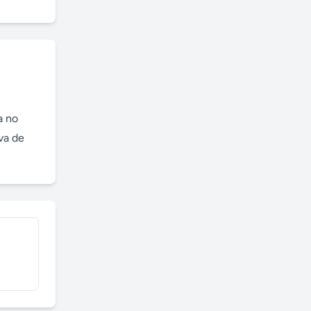
 no 
a de 