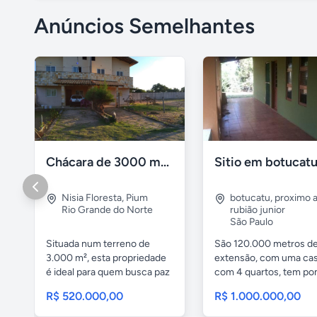
Anúncios Semelhantes
Chácara de 3000 m² com Casa Duplex Geminada em Pium/RN
Sitio em botucat
Nisia Floresta
,
Pium
botucatu
,
proximo 
Rio Grande do Norte
rubião junior
São Paulo
Situada num terreno de
São 120.000 metros d
3.000 m², esta propriedade
extensão, com uma ca
é ideal para quem busca paz
com 4 quartos, tem po
e...
mata de...
R$ 520.000,00
R$ 1.000.000,00