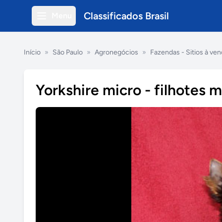
Classificados Brasil
Menu
Início
»
São Paulo
»
Agronegócios
»
Fazendas - Sitios à ve
Yorkshire micro - filhotes 