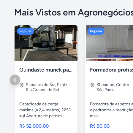
Mais Vistos em Agronegócio
Popular
Popular
Guindaste munck para 2 toneladas
Sapucaia do Sul
,
Piratini
Sbcampo
,
Centro
Rio Grande do Sul
São Paulo
Capacidade de carga
Fomadora de espetos a
máxima (a 2,4 metros) 2250
e padronize a produçã
kgf Abertura de patolas...
mais...
R$ 52.000,00
R$ 90,00