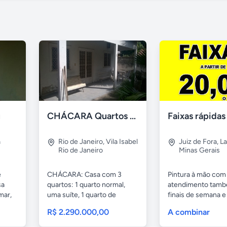
u
CHÁCARA Quartos Suíte Árvores Frutíferas, "É Ver e Comprar".
a
Rio de Janeiro
,
Vila Isabel
Juiz de Fora
,
La
Rio de Janeiro
Minas Gerais
e
CHÁCARA: Casa com 3
Pintura à mão com
sa
quartos: 1 quarto normal,
atendimento tamb
mar,
uma suíte, 1 quarto de
finais de semana e
serviços,...
32...
R$ 2.290.000,00
A combinar