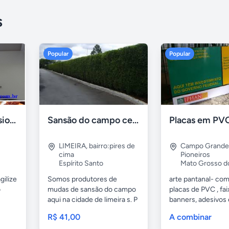
s
Popular
Popular
Formadora profissional carne
Sansão do campo cerca viva por 0,65 á muda
LIMEIRA
,
bairro:pires de
Campo Grande
cima
Pioneiros
Espírito Santo
Mato Grosso d
gilize
Somos produtores de
arte pantanal- com.
o
mudas de sansão do campo
placas de PVC , fai
aqui na cidade de limeira s. P
banners, adesivos
e...
geral,...
R$ 41,00
A combinar