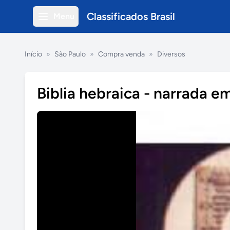
Classificados Brasil
Menu
Início
»
São Paulo
»
Compra venda
»
Diversos
Biblia hebraica - narrada