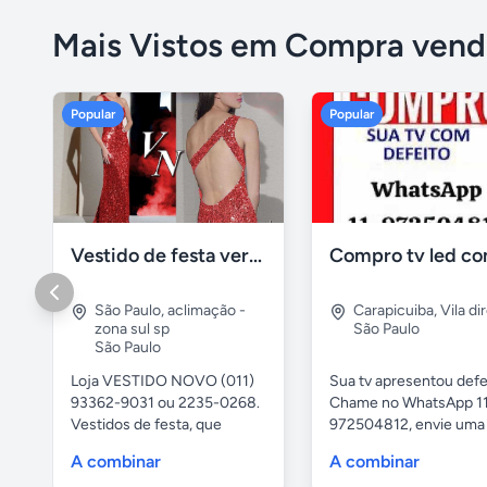
Mais Vistos em Compra vend
Popular
Popular
Vestido de festa vermelho com brilho e pedraria
São Paulo
,
aclimação -
Carapicuiba
,
Vila di
zona sul sp
São Paulo
São Paulo
Loja VESTIDO NOVO (011)
Sua tv apresentou defe
93362-9031 ou 2235-0268.
Chame no WhatsApp 1
Vestidos de festa, que
972504812, envie uma 
vestem...
da...
A combinar
A combinar