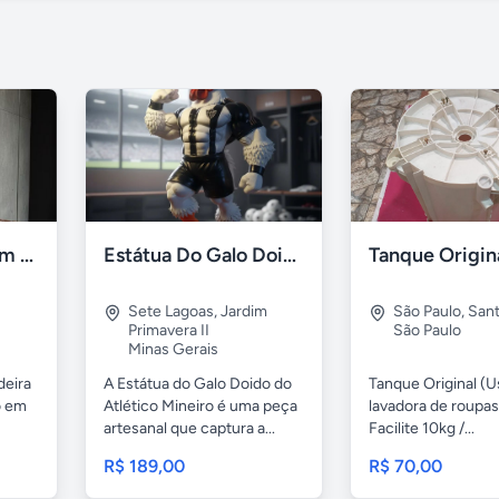
Adega barzinho em madeira maciça com iluminação em led azul
Estátua Do Galo Doido Atlético Mineiro
Sete Lagoas
,
Jardim
São Paulo
,
San
Primavera II
São Paulo
Minas Gerais
deira
A Estátua do Galo Doido do
Tanque Original (U
o em
Atlético Mineiro é uma peça
lavadora de roupa
artesanal que captura a...
Facilite 10kg /...
R$ 189,00
R$ 70,00