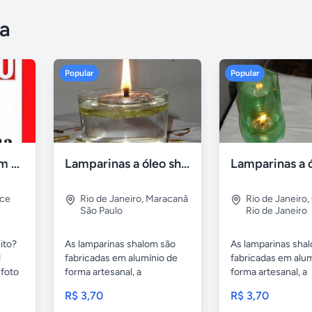
a
Popular
Popular
Compro tv led com defeito
Lamparinas a óleo shalom
rce
Rio de Janeiro
,
Maracanã
Rio de Janeiro
,
São Paulo
Rio de Janeiro
ito?
As lamparinas shalom são
As lamparinas sha
1
fabricadas em alumínio de
fabricadas em alum
foto
forma artesanal, a
forma artesanal, a
embalagem...
embalagem...
R$ 3,70
R$ 3,70