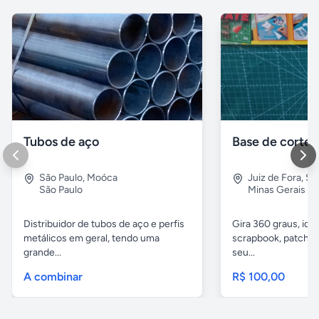
Tubos de aço
São Paulo
,
Moóca
Juiz de Fora
,
Sã
São Paulo
Minas Gerais
Distribuidor de tubos de aço e perfis
Gira 360 graus, idea
metálicos em geral, tendo uma
scrapbook, patchwor
grande...
seu...
A combinar
R$ 100,00