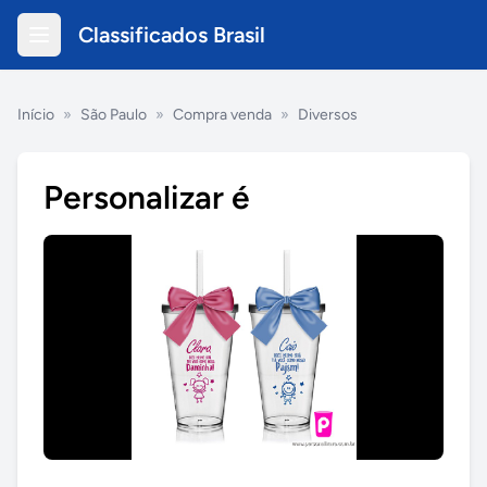
Classificados Brasil
Início
»
São Paulo
»
Compra venda
»
Diversos
Personalizar é