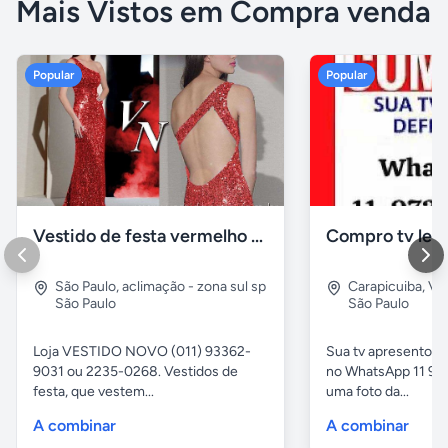
Mais Vistos em Compra venda
Popular
Popular
Vestido de festa vermelho com brilho e pedraria
Compro tv led
São Paulo
,
aclimação - zona sul sp
Carapicuiba
,
Vil
São Paulo
São Paulo
Loja VESTIDO NOVO (011) 93362-
Sua tv apresentou
9031 ou 2235-0268. Vestidos de
no WhatsApp 11 97
festa, que vestem...
uma foto da...
A combinar
A combinar