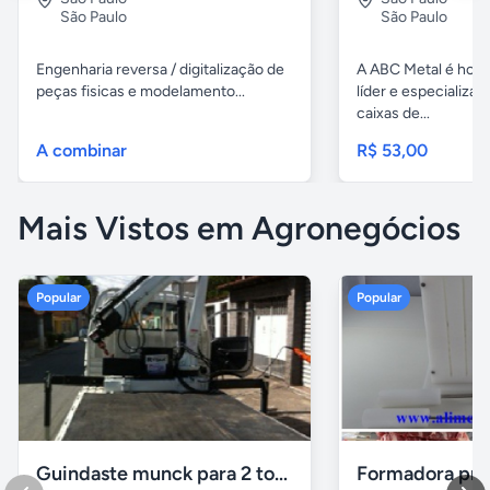
São Paulo
São Paulo
Engenharia reversa / digitalização de
A ABC Metal é hoj
peças fisicas e modelamento...
líder e especializa
caixas de...
A combinar
R$ 53,00
Mais Vistos em Agronegócios
Popular
Popular
Guindaste munck para 2 toneladas