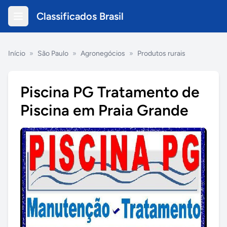
Classificados Brasil
Início
»
São Paulo
»
Agronegócios
»
Produtos rurais
Piscina PG Tratamento de
Piscina em Praia Grande