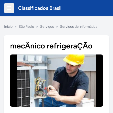
Classificados Brasil
Início
»
São Paulo
»
Serviços
»
Serviços de informática
mecÂnico refrigeraÇÃo