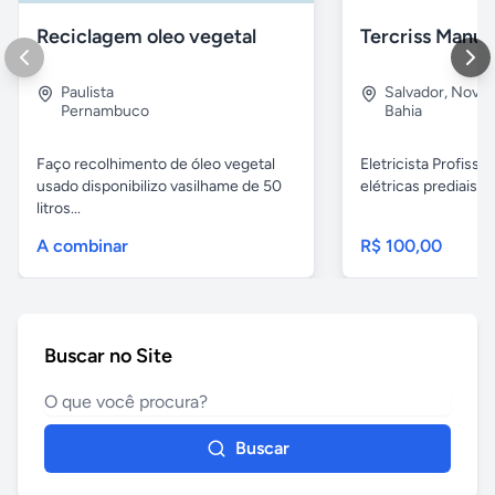
Reciclagem oleo vegetal
Paulista
Salvador
,
Nova B
Pernambuco
Bahia
Faço recolhimento de óleo vegetal
Eletricista Profissi
usado disponibilizo vasilhame de 50
elétricas prediais e 
litros...
A combinar
R$ 100,00
Buscar no Site
Buscar