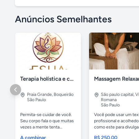
Anúncios Semelhantes
Terapia holística e corporal - espaço ESHA
Praia Grande
,
Boqueirão
São paulo capital
,
Vi
São Paulo
Romana
São Paulo
Permita-se cuidar de você.
Você pode usar um tex
Seu corpo fala o que muitas
profissional e acolhedo
vezes a mente tenta...
como este para divulga
seu...
A combinar
R$ 250,00