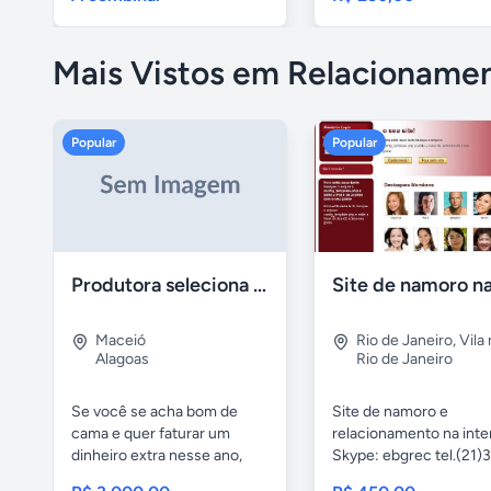
Mais Vistos em Relacioname
Popular
Popular
Produtora seleciona atores para filmes adultos
Maceió
Rio de Janeiro
,
Vila 
Alagoas
Rio de Janeiro
Se você se acha bom de
Site de namoro e
cama e quer faturar um
relacionamento na inte
dinheiro extra nesse ano,
Skype: ebgrec tel.(21)
existe...
8186...