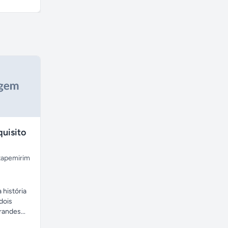
uisito
tapemirim
 história
dois
andes...