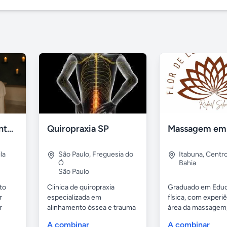
Massagem Relaxante, liberação miofascial
Quiropraxia SP
la
São Paulo
,
Freguesia do
Itabuna
,
Centr
Ó
Bahia
São Paulo
to
Clinica de quiropraxia
Graduado em Edu
r
especializada em
física, com experi
r
alinhamento óssea e trauma
área da massagem,
de coluna....
A combinar
A combinar