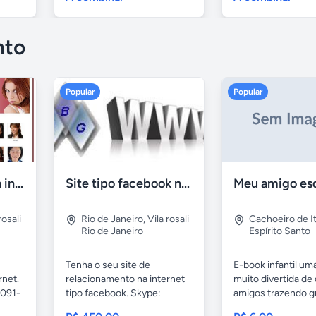
nto
Popular
Popular
Site de namoro na internet
Site tipo facebook na internet
Meu amigo esq
rosali
Rio de Janeiro
,
Vila rosali
Cachoeiro de I
Rio de Janeiro
Espírito Santo
Tenha o seu site de
E-book infantil uma
rnet.
relacionamento na internet
muito divertida de 
3091-
tipo facebook. Skype:
amigos trazendo gr
ebgrec...